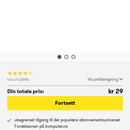
☆
★
☆
★
☆
★
☆
★
☆
★
Vis prisberegning
4.3 av 5 (2290)
kr 29
Din totale pris:
Fortsett
ubegrenset tilgang til det populære abonnementsuniverset
Fordelssonen på komputer.no