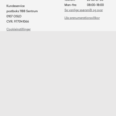
Man–fre:
08:00–18:00
Kundeservice
Se vanlige spørsmål og svar
postboks 1188 Sentrum
0107 OSLO
Läs prenumerationsvillkor
CVR. 977041066
Cookieinstillinger
Cookiepolitikk
Er du allerede
Om Komputer for alle
abonnent?
Komputer for alle er Nordens
største datablad. Det hjelper deg
Få en rask oversikt over
med å velge riktig utstyr og få
abonnementet ditt på
maksimalt utbytte av
www.kundeservice.com
. Der
datamaskinen.
finner du alle relevante
opplysninger om abonnementet.
Du kan med fordel bruke
Sikker betaling med
kontaktskjemaet på
kundeservice.com. Da sendes
meldingen din direkte til den
relevante avdelingen.